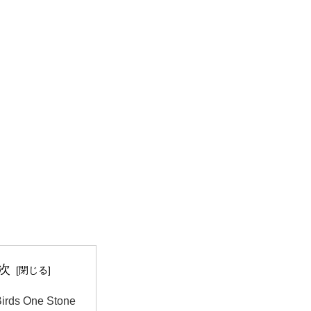
次
irds One Stone