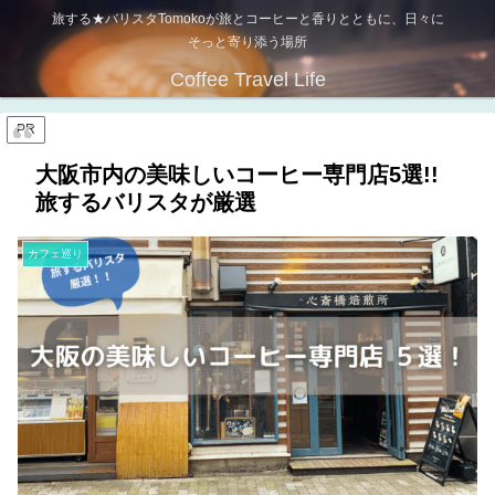
旅する★バリスタTomokoが旅とコーヒーと香りとともに、日々に
そっと寄り添う場所
Coffee Travel Life
PR
大阪市内の美味しいコーヒー専門店5選!!
旅するバリスタが厳選
カフェ巡り