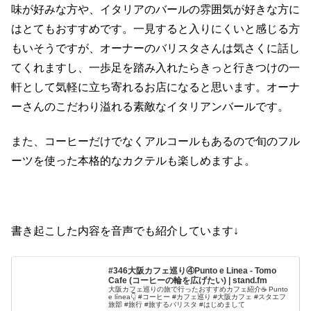
味が好みな方や、イタリアのバールの雰囲気が好きな方に
はとてもおすすめです。一見すると入りにくいと感じる方
もいそうですが、オーナーのバリスタさんは気さくに話し
てくれますし、一歩足を踏み入れたらきっと行きつけの一
軒として気軽に立ち寄れるお店になると思います。オーナ
ーさんのこだわり溢れる素敵なイタリアンバールです。
また、コーヒーだけでなくアルコールもあるので旬のフル
ーツを使った本格的なカクテルも楽しめますよ。
書き起こした内容を音声でも紹介しています↓
#346大阪カフェ巡り④Punto e Linea - Tomo
Cafe (コーヒーの輪を広げたい) | stand.fm
大阪カフェ巡りの旅で行ったおすすめカフェ紹介☕️ Punto
e línea👇 #コーヒー #カフェ巡り #大阪カフェ #スタエフ
旅部 #旅行 #旅するバリスタ #はじめまして