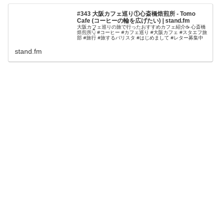
#343 大阪カフェ巡り①心斎橋焙煎所 - Tomo
Cafe (コーヒーの輪を広げたい) | stand.fm
大阪カフェ巡りの旅で行ったおすすめカフェ紹介☕️ 心斎橋
焙煎所👇 #コーヒー #カフェ巡り #大阪カフェ #スタエフ旅
部 #旅行 #旅するバリスタ #はじめまして #レター募集中
stand.fm