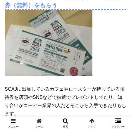
券（無料）をもらう
SCAJに出展しているカフェやロースターが持っている招
待券を店頭やSNSなどで抽選でプレゼントしてたり、知
り合いがコーヒー業界の人だとそこから入手できたりもし
ます。
私ももうずっと招待券を職場や知り合い経由で入手して
メニュー
ホーム
検索
トップ
サイドバー
SCAJに行っています。これはコーヒーに携わっている者