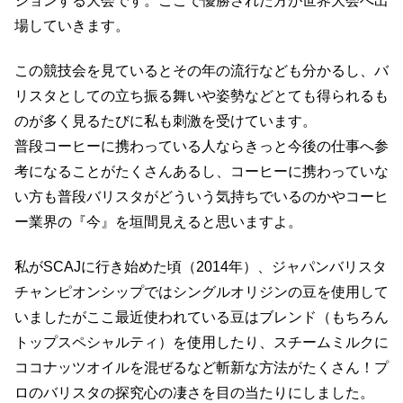
ションする大会です。ここで優勝された方が世界大会へ出
場していきます。
この競技会を見ているとその年の流行なども分かるし、バ
リスタとしての立ち振る舞いや姿勢などとても得られるも
のが多く見るたびに私も刺激を受けています。
普段コーヒーに携わっている人ならきっと今後の仕事へ参
考になることがたくさんあるし、コーヒーに携わっていな
い方も普段バリスタがどういう気持ちでいるのかやコーヒ
ー業界の『今』を垣間見えると思いますよ。
私がSCAJに行き始めた頃（2014年）、ジャパンバリスタ
チャンピオンシップではシングルオリジンの豆を使用して
いましたがここ最近使われている豆はブレンド（もちろん
トップスペシャルティ）を使用したり、スチームミルクに
ココナッツオイルを混ぜるなど斬新な方法がたくさん！プ
ロのバリスタの探究心の凄さを目の当たりにしました。