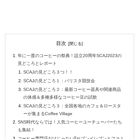
目次
年に一度のコーヒーの祭典！設立20周年SCAJ2023の
見どころとレポート
SCAJの見どころ３つ！！
SCAJの見どころ１：バリスタ競技会
SCAJの見どころ２：最新コーヒー器具や関連商品
の体感＆多種多様なコーヒー豆の試飲
SCAJの見どころ３：全国各地のカフェ＆ロースタ
ーが集まるCoffee Village
SNS時代ならでは！人気コーヒーユーチューバーたち
も集結！
コーヒー専門店だけじゃない⁉️セブンイレブンとファミ