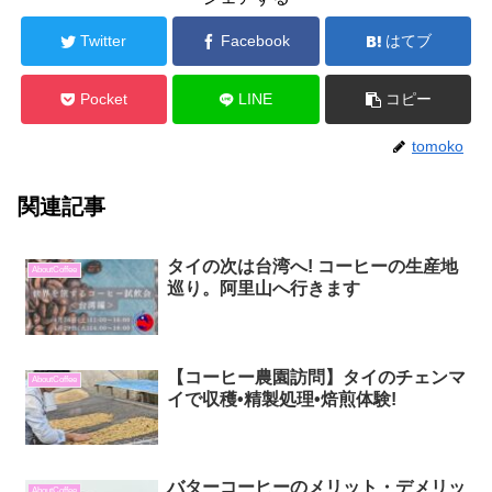
Twitter
Facebook
はてブ
Pocket
LINE
コピー
tomoko
関連記事
タイの次は台湾へ! コーヒーの生産地
AboutCoffee
巡り。阿里山へ行きます
【コーヒー農園訪問】タイのチェンマ
AboutCoffee
イで収穫•精製処理•焙煎体験!
バターコーヒーのメリット・デメリッ
AboutCoffee