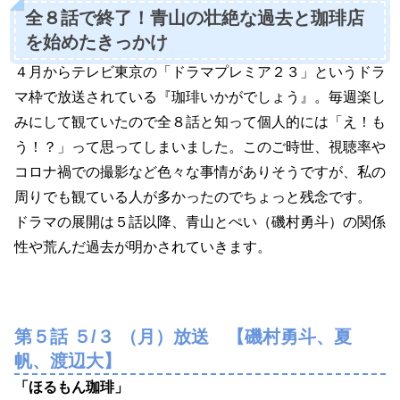
全８話で終了！青山の壮絶な過去と珈琲店
を始めたきっかけ
４月からテレビ東京の「ドラマプレミア２３」というドラ
マ枠で放送されている『珈琲いかがでしょう』。毎週楽し
みにして観ていたので全８話と知って個人的には「え！も
う！？」って思ってしまいました。このご時世、視聴率や
コロナ禍での撮影など色々な事情がありそうですが、私の
周りでも観ている人が多かったのでちょっと残念です。
ドラマの展開は５話以降、青山とぺい（磯村勇斗）の関係
性や荒んだ過去が明かされていきます。
第５話 ５/３ （月）放送 【磯村勇斗、夏
帆、渡辺大】
「ほるもん珈琲」