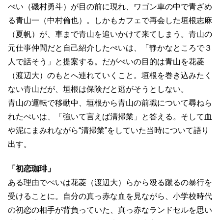
ぺい（磯村勇斗）が目の前に現れ、ワゴン車の中で青ざめ
る青山一（中村倫也）。しかもカフェで再会した垣根志麻
（夏帆）が、車まで青山を追いかけて来てしまう。青山の
元仕事仲間だと自己紹介したぺいは、「静かなところで３
人で話そう」と提案する。だがぺいの目的は青山を花菱
（渡辺大）のもとへ連れていくこと。垣根を巻き込みたく
ない青山だが、垣根は保険だと逃がそうとしない。
青山の運転で移動中、垣根から青山の前職について尋ねら
れたぺいは、「強いて言えば清掃業」と答える。そして血
や泥にまみれながら“清掃業”をしていた当時について語り
出す。
「初恋珈琲」
ある理由でぺいは花菱（渡辺大）らから殴る蹴るの暴行を
受けることに。自分の真っ赤な血を見ながら、小学校時代
の初恋の相手が背負っていた、真っ赤なランドセルを思い