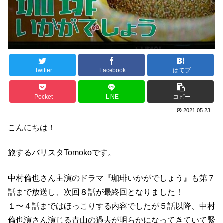
Twitter
Facebook
はてブ
Pocket
LINE
コピー
2021.05.23
こんにちは！
旅するバリスタTomokoです。
中村倫也さん主演のドラマ『珈琲いかがでしょう』も第７
話まで放送し、次回８話が最終回となりました！
１〜４話まではほっこりする内容でしたが５話以降、中村
倫也演さん演じる青山の過去が明らかになってきていて緊