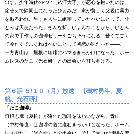
出す。少年時代のぺい（込江大牙）が恋心を抱いたのは、
席替えで隣同士になったひとみだ。家が貧しく父親に暴力
を振るわれ、早くも人生に絶望していたぺいにとって、ひ
とみは天使だった。そんな折、ひょんなことから、ひとみ
の家で手作りの珈琲ゼリーをごちそうになる。苦くて甘く
て冷たくて…それはぺいにとって初恋の味だった――。
一方青山は、垣根に珈琲にハマるきっかけになった、ホー
ムレスのたこ（光石研）との出会いを打ち明ける。
第６話 ５/１０（月）放送 【磯村勇斗、夏
帆、光石研】
「たこ珈琲」
垣根志麻（夏帆）が淹れた珈琲を味わいながら、青山一
（中村倫也）は珈琲の道に進むきっかけとなった、ホーム
レスのたこ（光石研）との出会い、そして青山が珈琲を淹