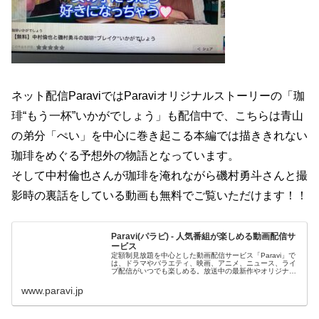
ネット配信ParaviではParaviオリジナルストーリーの「珈
琲“もう一杯”いかがでしょう」も配信中で、こちらは青山
の弟分「ぺい」を中心に巻き起こる本編では描ききれない
珈琲をめぐる予想外の物語となっています。
そして中村倫也さんが珈琲を淹れながら磯村勇斗さんと撮
影時の裏話をしている動画も無料でご覧いただけます！！
Paravi(パラビ) - 人気番組が楽しめる動画配信サ
ービス
定額制見放題を中心とした動画配信サービス「Paravi」で
は、ドラマやバラエティ、映画、アニメ、ニュース、ライ
ブ配信がいつでも楽しめる。放送中の最新作やオリジナル
コンテンツも充実！
www.paravi.jp