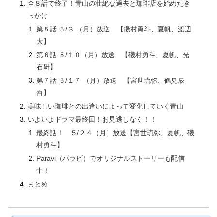
全８話で終了！青山の壮絶な過去と珈琲店を始めたき
っかけ
第５話 ５/３ （月）放送 【磯村勇斗、夏帆、渡辺
大】
第６話 ５/１０（月）放送 【磯村勇斗、夏帆、光
石研】
第７話 ５/１７ （月）放送 【宮世琉弥、鶴見辰
吾】
美味しい珈琲との出逢いによって変化していく青山
いよいよドラマ最終回！お見逃しなく！！
最終話！ ５/２４（月）放送【宮世琉弥、夏帆、磯
村勇斗】
Paravi（パラビ）でオリジナルストーリーも配信
中！
まとめ