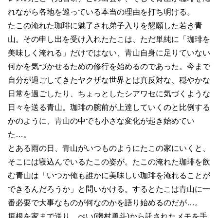
れながら各地を巡っている本当の理由を打ち明ける。
たこの淹れた珈琲に魅了され弟子入りを懇願した若き青
山。その申し出を受け入れたたこは、ただ単純に「珈琲を
美味しく淹れる」だけではない、青山自身に足りていない
何かを気づかせるための修行を始めるのであった。今まで
自分が過ごしてきたヤクザな世界とは真反対な、穏やかな
日常を過ごしたり、ちょっとしたシアワセに気づくような
日々を送る青山。珈琲の腕前が上達していくのと比例する
かのように、青山の中でも小さな変化が起き始めてい
た…。
とある雨の日、青山がいつものようにたこの家にいくと、
そこには寝込んでいるたこの姿が。たこの淹れた珈琲を飲
む青山は「いつか俺も誰かに美味しい珈琲を淹れることが
できるんだろうか」と問いかける。するとたこは青山に一
番必要で大事なものが何なのかを語り始めるのだが…。
垣根を家まで送り、ぺい(磯村勇斗)から託されたメモを手