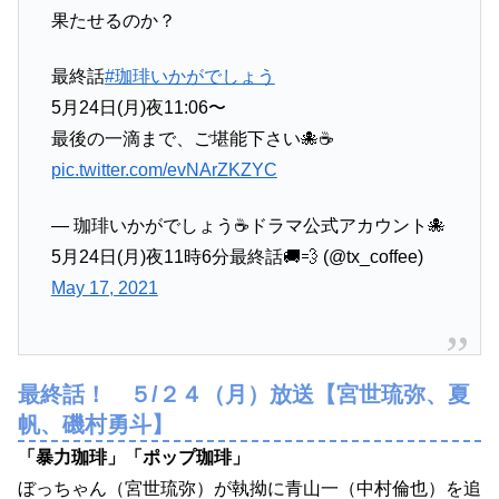
果たせるのか？
最終話
#珈琲いかがでしょう
5月24日(月)夜11:06〜
最後の一滴まで、ご堪能下さい🐙☕️
pic.twitter.com/evNArZKZYC
— 珈琲いかがでしょう☕️ドラマ公式アカウント🐙
5月24日(月)夜11時6分最終話🚚💨 (@tx_coffee)
May 17, 2021
最終話！ ５/２４（月）放送【宮世琉弥、夏
帆、磯村勇斗】
「暴力珈琲」「ポップ珈琲」
ぼっちゃん（宮世琉弥）が執拗に青山一（中村倫也）を追