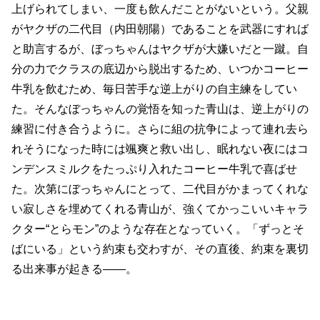
上げられてしまい、一度も飲んだことがないという。父親
がヤクザの二代目（内田朝陽）であることを武器にすれば
と助言するが、ぼっちゃんはヤクザが大嫌いだと一蹴。自
分の力でクラスの底辺から脱出するため、いつかコーヒー
牛乳を飲むため、毎日苦手な逆上がりの自主練をしてい
た。そんなぼっちゃんの覚悟を知った青山は、逆上がりの
練習に付き合うように。さらに組の抗争によって連れ去ら
れそうになった時には颯爽と救い出し、眠れない夜にはコ
ンデンスミルクをたっぷり入れたコーヒー牛乳で喜ばせ
た。次第にぼっちゃんにとって、二代目がかまってくれな
い寂しさを埋めてくれる青山が、強くてかっこいいキャラ
クター“とらモン”のような存在となっていく。「ずっとそ
ばにいる」という約束も交わすが、その直後、約束を裏切
る出来事が起きる――。