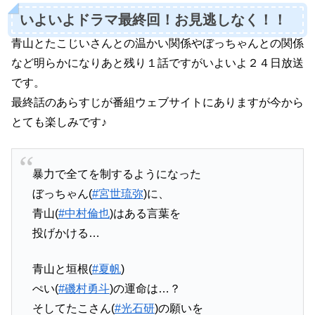
いよいよドラマ最終回！お見逃しなく！！
青山とたこじいさんとの温かい関係やぼっちゃんとの関係
など明らかになりあと残り１話ですがいよいよ２４日放送
です。
最終話のあらすじが番組ウェブサイトにありますが今から
とても楽しみです♪
暴力で全てを制するようになった
ぼっちゃん(
#宮世琉弥
)に、
青山(
#中村倫也
)はある言葉を
投げかける…
青山と垣根(
#夏帆
)
ぺい(
#磯村勇斗
)の運命は…？
そしてたこさん(
#光石研
)の願いを