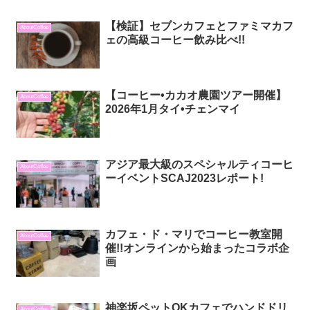
【検証】セブンカフェとファミマカフ
AboutCoffee
ェの高級コーヒー飲み比べ!!
【コーヒー•カカオ農園ツアー開催】
AboutCoffee
2026年1月タイ•チェンマイ
アジア最大級のスペシャルティコーヒ
AboutCoffee
ーイベントSCAJ2023レポート!
カフェ・ド・マリでコーヒー教室開
AboutCoffee
催!!オンラインから始まったコラボ企
画
神楽坂ペットOKカフェでハンドドリ
AboutCoffee